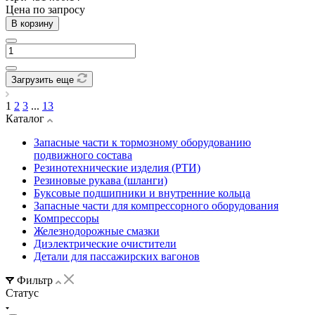
Цена по зап
р
осу
В корзину
Загрузить еще
1
2
3
...
13
Каталог
Запасные части к тормозному оборудованию
подвижного состава
Резинотехнические изделия (РТИ)
Резиновые рукава (шланги)
Буксовые подшипники и внутренние кольца
Запасные части для компрессорного оборудования
Компрессоры
Железнодорожные смазки
Диэлектрические очистители
Детали для пассажирских вагонов
Фильтр
Статус