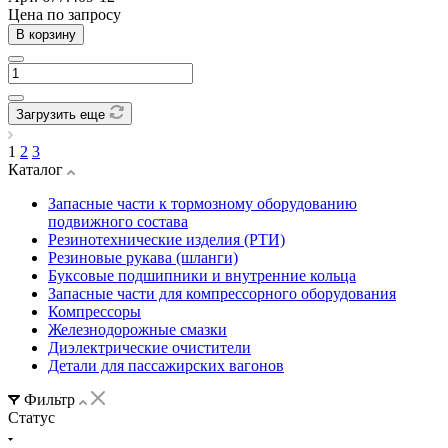
Цена по зап
р
осу
В корзину
Загрузить еще
1
2
3
Каталог
Запасные части к тормозному оборудованию
подвижного состава
Резинотехнические изделия (РТИ)
Резиновые рукава (шланги)
Буксовые подшипники и внутренние кольца
Запасные части для компрессорного оборудования
Компрессоры
Железнодорожные смазки
Диэлектрические очистители
Детали для пассажирских вагонов
Фильтр
Статус