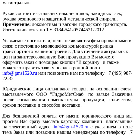
магистралью.
Рукав состоит из стальных наконечников, накидных гаек,
рукава резинового и защитной металлической спирали.
Применение:
локомотивы и вагоны городского транспорта.
Изготавливаются по ТУ 3184-541-05744521-2012.
Уважаемые посетители, цены не являются фиксированными в
связи с постоянно меняющейся конъюнктурой рынка
транспортного машиностроения. Для уточнения актуальных
цен на заинтересовавшую Вас продукцию Вы можете
оформить заказ с помощью кнопки "В корзину" и также
можете отправить заявку по электронной почте
info@gms1520.ru
или позвонить нам по телефону +7 (495) 987-
22-32
Юридические лица оплачивают товары, на основании счета,
выставляемого ООО "ГидроМетСнаб" по заявке Заказчика
после согласования номенклатуры продукции, количества,
сроков поставки и способов доставки.
Для безналичной оплаты от имени юридического лица мы
просим Вас сразу выслать карточку компании- плательщика
на электронный адрес:
info@gms1520.ru
с указанием в поле
тема Заказ или позвонив нашим менеджерам по телефону +7