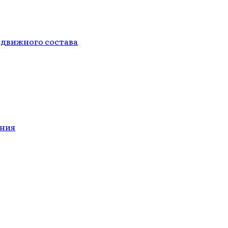
одвижного состава
ания