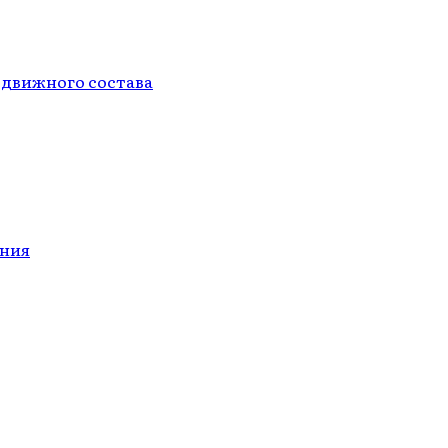
одвижного состава
ания