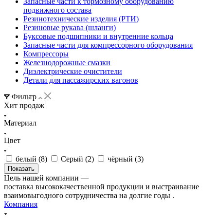
Запасные части к тормозному оборудованию
подвижного состава
Резинотехнические изделия (РТИ)
Резиновые рукава (шланги)
Буксовые подшипники и внутренние кольца
Запасные части для компрессорного оборудования
Компрессоры
Железнодорожные смазки
Диэлектрические очистители
Детали для пассажирских вагонов
Фильтр
Хит продаж
Материал
Цвет
белый (
8
)
Серый (
2
)
чёрный (
3
)
Цель нашей компании —
поставка высококачественной продукции и выстраивание
взаимовыгодного сотрудничества на долгие годы .
Компания