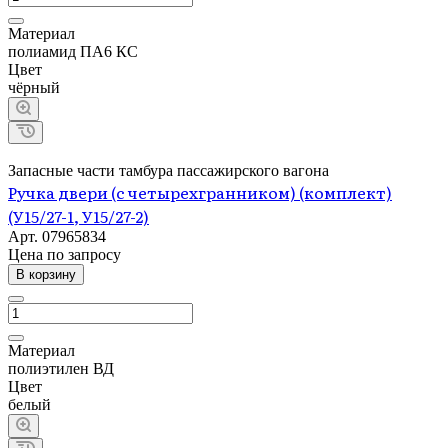
Материал
полиамид ПА6 КС
Цвет
чёрный
Запасные части тамбура пассажирского вагона
Ручка двери (с четырехгранником) (комплект)
(У15/27-1, У15/27-2)
Арт.
07965834
Цена по зап
р
осу
В корзину
Материал
полиэтилен ВД
Цвет
белый