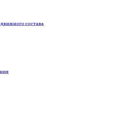
одвижного состава
ания