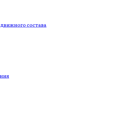
одвижного состава
ания