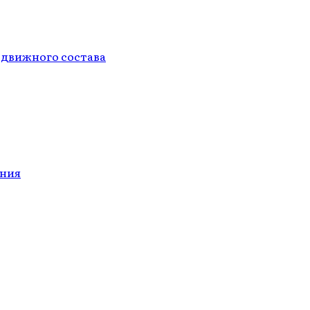
одвижного состава
ания