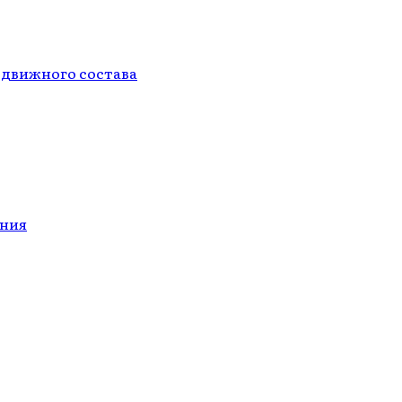
одвижного состава
ания