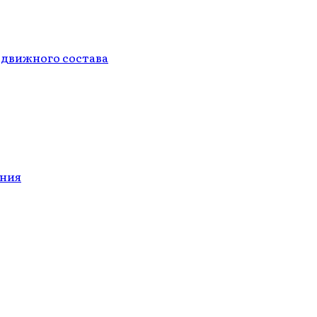
одвижного состава
ания