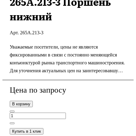
265А.213-3 Поршень
нижний
Арт.
265А.213-3
Уважаемые посетители, цены не являются
фиксированными в связи с постоянно меняющейся
конъюнктурой рынка транспортного машиностроения.
Для уточнения актуальных цен на заинтересовавшую
Вас продукцию Вы можете оформить заказ с помощью
кнопки "В корзину" и также можете отправить заявку
Цена по зап
р
осу
по электронной почте
info@gms1520.ru
или позвонить
нам по телефону +7 (495) 987-22-32
В корзину
Купить в 1 клик