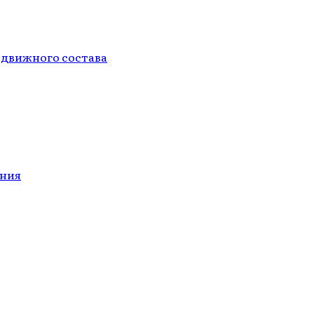
одвижного состава
ания