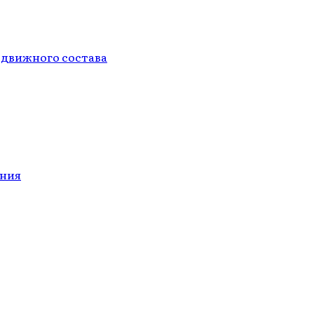
одвижного состава
ания