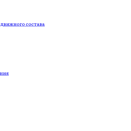
одвижного состава
ания