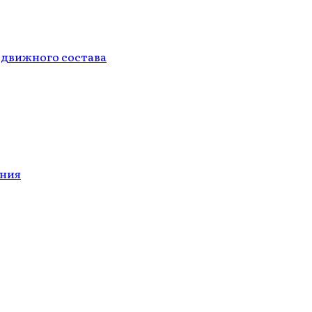
одвижного состава
ания