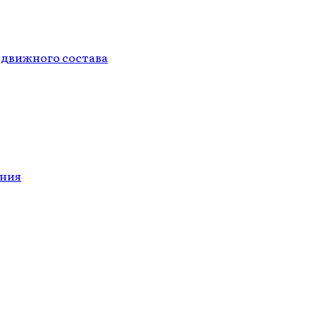
одвижного состава
ания