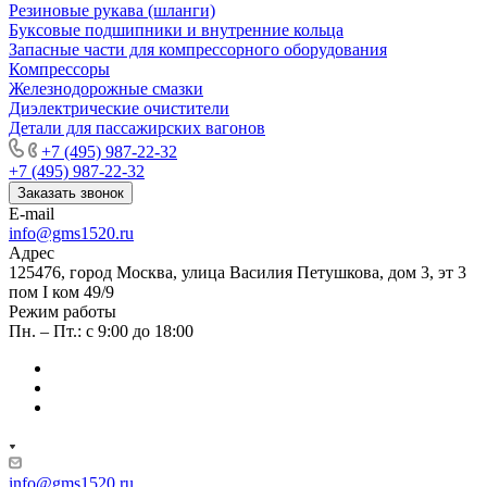
Резиновые рукава (шланги)
Буксовые подшипники и внутренние кольца
Запасные части для компрессорного оборудования
Компрессоры
Железнодорожные смазки
Диэлектрические очистители
Детали для пассажирских вагонов
+7 (495) 987-22-32
+7 (495) 987-22-32
Заказать звонок
E-mail
info@gms1520.ru
Адрес
125476, город Москва, улица Василия Петушкова, дом 3, эт 3
пом I ком 49/9
Режим работы
Пн. – Пт.: с 9:00 до 18:00
info@gms1520.ru