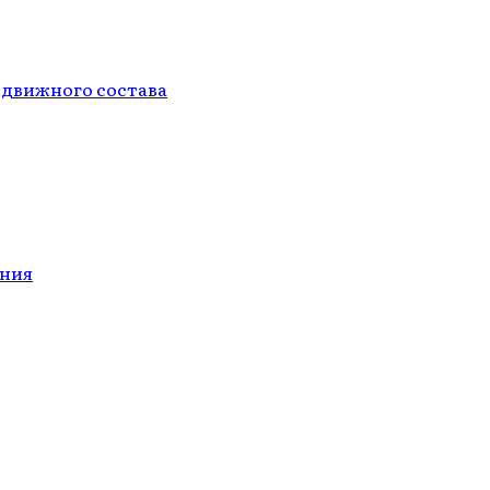
одвижного состава
ания